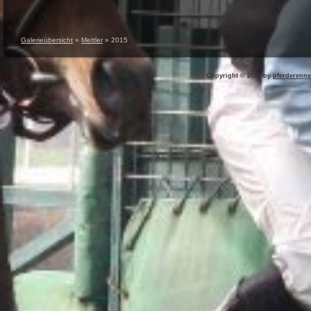
Galerieübersicht
»
Mettler
»
2015
Copyright © 2026 by
pferderenne