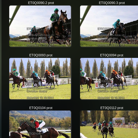
ET0Q0090.2 prot
ET0Q0090.3 prot
ET0Q0093 prot
ET0Q0094 prot
ET0Q0104 prot
ET0Q0112 prot