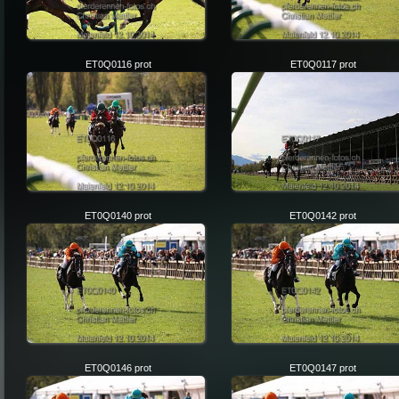
ET0Q0116 prot
ET0Q0117 prot
ET0Q0140 prot
ET0Q0142 prot
ET0Q0146 prot
ET0Q0147 prot