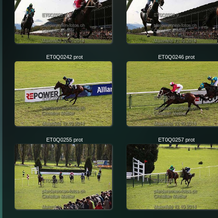
ET0Q0242 prot
ET0Q0246 prot
ET0Q0255 prot
ET0Q0257 prot