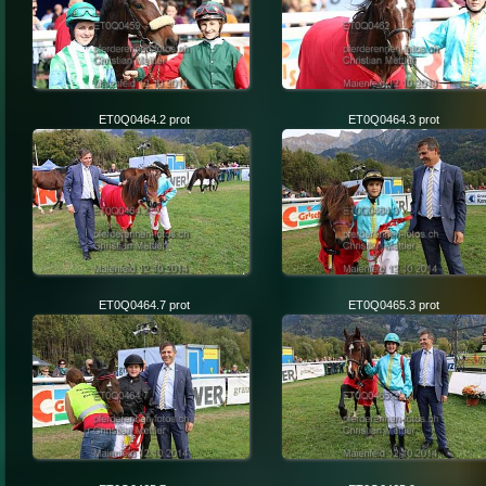
ET0Q0464.2 prot
ET0Q0464.3 prot
ET0Q0464.7 prot
ET0Q0465.3 prot