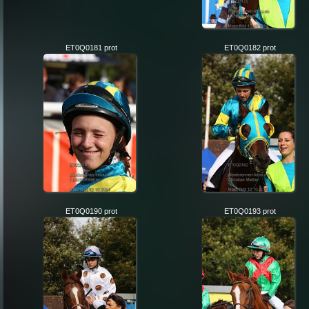
ET0Q0181 prot
ET0Q0182 prot
ET0Q0190 prot
ET0Q0193 prot