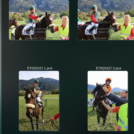
ET0Q0157.1 prot
ET0Q0157.3 prot