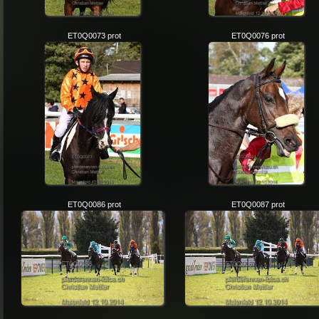
ET0Q0073 prot
ET0Q0076 prot
ET0Q0086 prot
ET0Q0087 prot