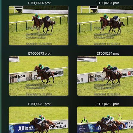
ET0Q0266 prot
ET0Q0267 prot
ET0Q0273 prot
ET0Q0274 prot
ET0Q0281 prot
ET0Q0282 prot