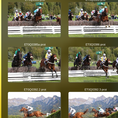
ET0Q0385a prot
ET0Q0386 prot
ET0Q0392.2 prot
ET0Q0392.3 prot