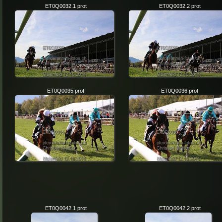
ET0Q0032.1 prot
ET0Q0032.2 prot
ET0Q0035 prot
ET0Q0036 prot
ET0Q0042.1 prot
ET0Q0042.2 prot