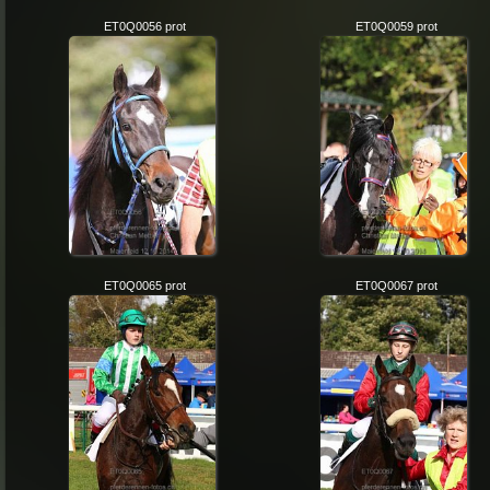
ET0Q0056 prot
ET0Q0059 prot
ET0Q0065 prot
ET0Q0067 prot