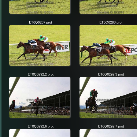
ET0Q0287 prot
ET0Q0288 prot
ET0Q0292.2 prot
ET0Q0292.3 prot
ET0Q0292.6 prot
ET0Q0292.7 prot