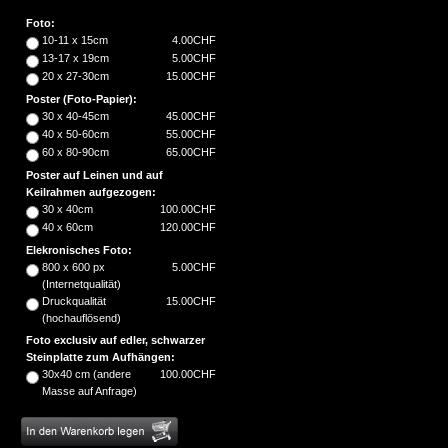
Foto:
10-11 x 15cm
4.00CHF
13-17 x 19cm
5.00CHF
20 x 27-30cm
15.00CHF
Poster (Foto-Papier):
30 x 40-45cm
45.00CHF
40 x 50-60cm
55.00CHF
60 x 80-90cm
65.00CHF
Poster auf Leinen und auf
Keilrahmen aufgezogen:
30 x 40cm
100.00CHF
40 x 60cm
120.00CHF
Elekronisches Foto:
800 x 600 px
5.00CHF
(Internetqualität)
Druckqualität
15.00CHF
(hochauflösend)
Foto exclusiv auf edler, schwarzer
Steinplatte zum Aufhängen:
30x40 cm (andere
100.00CHF
Masse auf Anfrage)