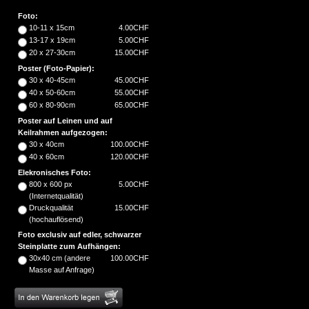
Foto:
10-11 x 15cm
4.00CHF
13-17 x 19cm
5.00CHF
20 x 27-30cm
15.00CHF
Poster (Foto-Papier):
30 x 40-45cm
45.00CHF
40 x 50-60cm
55.00CHF
60 x 80-90cm
65.00CHF
Poster auf Leinen und auf
Keilrahmen aufgezogen:
30 x 40cm
100.00CHF
40 x 60cm
120.00CHF
Elekronisches Foto:
800 x 600 px
5.00CHF
(Internetqualität)
Druckqualität
15.00CHF
(hochauflösend)
Foto exclusiv auf edler, schwarzer
Steinplatte zum Aufhängen:
30x40 cm (andere
100.00CHF
Masse auf Anfrage)